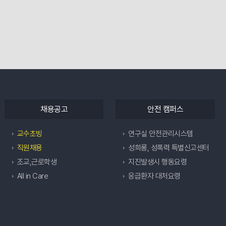
채용공고
안전 캠퍼스
교수초빙
연구실 안전관리시스템
직원채용
성희롱, 성폭력 특별신고센터
조교,근로학생
지진발생시 행동요령
All in Care
응급환자 대처요령