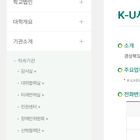
학교법인
K-
대학개요
기관소개
소개
경상북도
직속기관
주요업
감사실
K-U시티
대외협력실
전화번
미래전략실
인권센터
장애인위원회
산학협력단