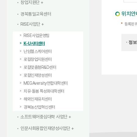
창업지원단
위치안
경북통일교육센터
RISE사업단
등록된 
RISE사업운영팀
· 정
K-U시티센터
난임헬스케어센터
로컬창업지원센터
로컬맞춤형R&D센터
로컬인재양성센터
MEGAversity연합대학센터
치유·돌봄 특성화대학센터
해외인재유치센터
경북농산업혁신센터
소프트웨어중심대학 사업단
인문사회융합인재양성사업단