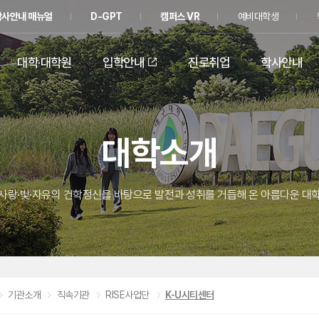
학사안내 매뉴얼
D-GPT
캠퍼스 VR
예비대학생
대학·대학원
입학안내
진로취업
학사안내
대학소개
사랑·빛·자유의 건학정신을 바탕으로 발전과 성취를 거듭해 온 아름다운 대
기관소개
직속기관
RISE사업단
K-U시티센터