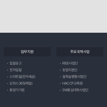
업무지원
주요국책사업
입찰공고
RISE사업단
전자입찰
창업지원단
스마트빌(전자세금)
일학습병행사업단
오피스365(메일)
HACCP교육원
중앙기기원
SW중심대학사업단