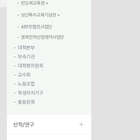
반도체교육원
성산특수교육기념관
AI부트캠프사업단
경북전략산업앵커사업단
대학본부
부속기관
대학평의원회
교수회
노동조합
학생자치기구
총동창회
산학/연구