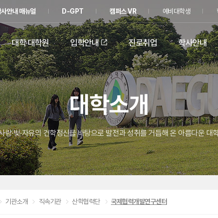
학사안내 매뉴얼
D-GPT
캠퍼스 VR
예비대학생
대학·대학원
입학안내
진로취업
학사안내
대학소개
사랑·빛·자유의 건학정신을 바탕으로 발전과 성취를 거듭해 온 아름다운 대
기관소개
직속기관
산학협력단
국제협력개발연구센터