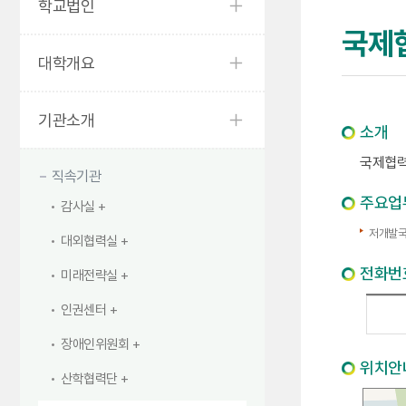
학교법인
국제
대학개요
기관소개
소개
국제협력
직속기관
주요업
감사실
저개발국
대외협력실
전화번
미래전략실
인권센터
장애인위원회
위치안
산학협력단