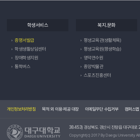
학생서비스
복지.문화
증명서발급
평생교육관(생활체육)
학생생활상담센터
평생교육원(평생학습)
장애학생지원
영덕연수원
통학버스
중앙박물관
스포츠진흥센터
개인정보처리방침
목적 외 이용·제공 대장
이메일무단 수집거부
캠퍼스맵
38453) 경상북도 경산시 진량읍 대구대로 2
Copyright(c) 2017 By Daegu University All