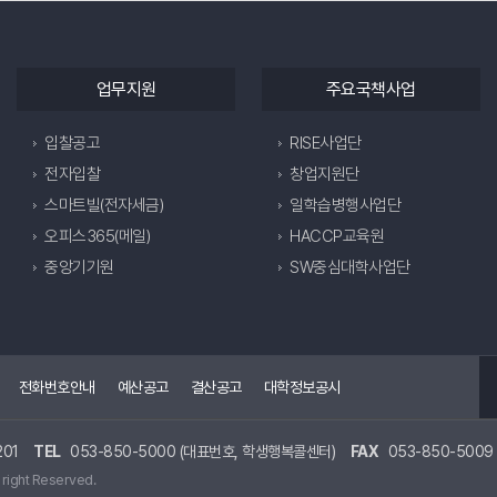
업무지원
주요국책사업
입찰공고
RISE사업단
전자입찰
창업지원단
스마트빌(전자세금)
일학습병행사업단
오피스365(메일)
HACCP교육원
중앙기기원
SW중심대학사업단
전화번호안내
예산공고
결산공고
대학정보공시
01
TEL
053-850-5000 (대표번호, 학생행복콜센터)
FAX
053-850-5009
 right Reserved.