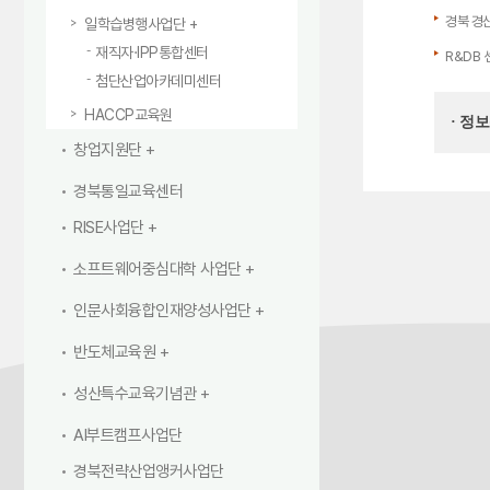
경북 경
일학습병행사업단
재직자·IPP통합센터
R&DB 
첨단산업아카데미센터
HACCP교육원
· 정
창업지원단
경북통일교육센터
RISE사업단
소프트웨어중심대학 사업단
인문사회융합인재양성사업단
반도체교육원
성산특수교육기념관
AI부트캠프사업단
경북전략산업앵커사업단