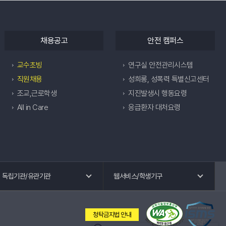
채용공고
안전 캠퍼스
교수초빙
연구실 안전관리시스템
직원채용
성희롱, 성폭력 특별신고센터
조교,근로학생
지진발생시 행동요령
All in Care
응급환자 대처요령
독립기관 바로가기
웹 서비스 바로가기
독립기관/유관기관
웹서비스/학생기구
교수회
공학교육혁신센터
노동조합
국제교류.외국어특강
청탁금지법 안내
총동창회
교육혁신원