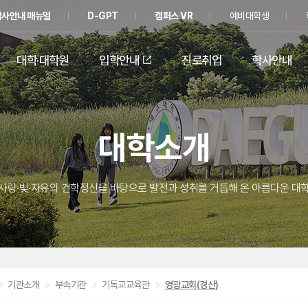
학사안내 매뉴얼
D-GPT
캠퍼스 VR
예비대학생
대학·대학원
입학안내
진로취업
학사안내
대학소개
사랑·빛·자유의 건학정신을 바탕으로 발전과 성취를 거듭해 온 아름다운 대
기관소개
부속기관
기독교교육관
영광교회(경산)