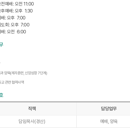
전예배: 오전 11:00
후예배: 오후 1:30
배: 오후 7:00
도회: 오후 7:00
배: 오전 6:00
무
담
과 양육(제자훈련, 신앙성장 7단계)
독교 관련 협력사역
호
직책
담당업무
담임목사(경산)
예배, 양육