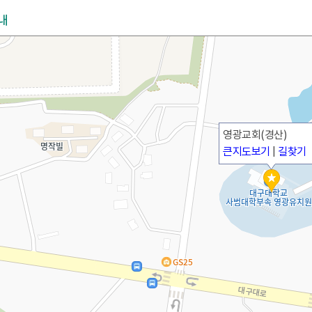
내
영광교회(경산)
큰지도보기
|
길찾기