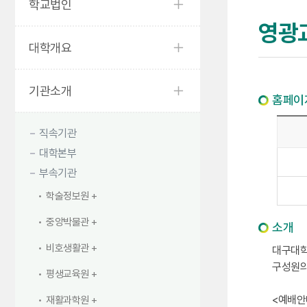
학교법인
영광
대학개요
기관소개
홈페이
직속기관
대학본부
부속기관
학술정보원
중앙박물관
소개
비호생활관
대구대학
구성원의
평생교육원
<예배안
재활과학원