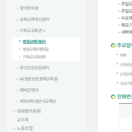
- 주일오
영덕연수원
- 주일오
- 수요예
공학교육혁신센터
- 목요기
기독교교육관
- 새벽예
영광교회(경산)
주요업
영광교회(대명동)
예배
기독교교육센터
신앙상
정신건강상담센터
신앙교육
AI·정보보호영재교육원
교내 기
예비군연대
전화번
제145학생군사교육단
대학평의원회
교수회
노동조합