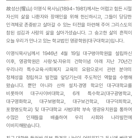
故성산(惺山) 이영식 목사님(1894~1981)께서는 어렵고 힘든 시절
자신의 삶을 나환자와 장애인을 위해 헌신하시고, 그들이 당당한
인격체로 존중받고 살아갈 수 있는 터전을 마련해 주어 그리스도의
참된 섬김과 사랑의 삶을 살아가셨습니다. 그 숭고한 삶의 흔적이
오늘 우리가 만나고 있는 학교법인 영광학원(대구대학교)입니다.
이영식목사님께서 1946년 4월 19일 대구맹아학원을 설립하신
이후, 영광학원은 사랑·빛·자유의 건학이념 아래 지난 70년간
우리나라 특수교육·사회복지 교육의 요람으로서 관련 분야의
정체성을 정립하고 발전을 앞당기는데 주도적인 역할을 수행해
왔습니다. 뿐만 아니라 산하 설치·경영 학교인 대구대학교를
비롯하여 대구사이버대학교, 6개 특수학교(대구광명학교,
대구영화학교, 대구보명학교, 대구보건학교, 대구덕희학교,
포항명도학교) 및 대구대학교 사범대학 부속 영광유치원을 통하여
수많은 인재들을 배출하여 우리 사회와 나라발전에
이바지해왔습니다.