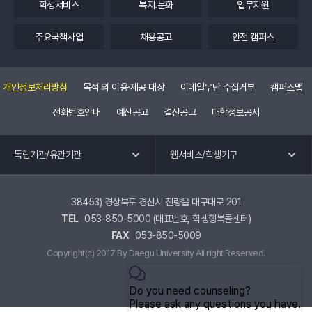
학생서비스
복지.문화
업무지원
주요국책사업
채용공고
안전 캠퍼스
개인정보처리방침
목적 외 이용·제공 대장
이메일무단 수집거부
캠퍼스맵
전화번호안내
예산공고
결산공고
대학정보공시
독립기관 바로가기
웹 서비스 바로가기
독립기관/유관기관
웹서비스/학생기구
교수회
공학교육혁신센터
노동조합
국제교류.외국어특강
38453) 경상북도 경산시 진량읍 대구대로 201
TEL
053-850-5000 (대표번호, 학생행복콜센터)
총동창회
교육혁신원
FAX
053-850-5009
평생교육원
유관기관 바로가기
Copyright(c) 2017 By Daegu University All right Reserved.
학생기구 바로가기
대구사이버대학교
경상북도
총학생회