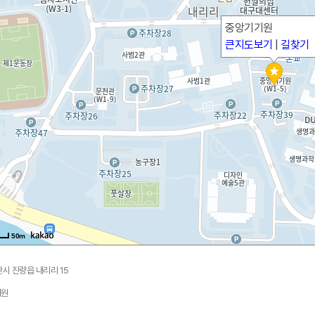
중앙기기원
큰지도보기
|
길찾기
50m
시 진량읍 내리리 15
기원