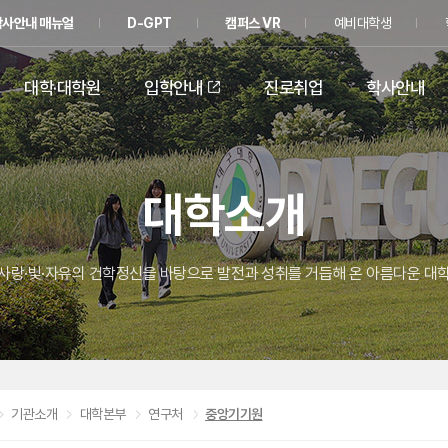
학사안내 매뉴얼
D-GPT
캠퍼스 VR
예비대학생
대학·대학원
입학안내
진로취업
학사안내
대학소개
사랑·빛·자유의 건학정신을 바탕으로 발전과 성취를 거듭해 온 아름다운 대
기관소개
대학본부
연구처
중앙기기원