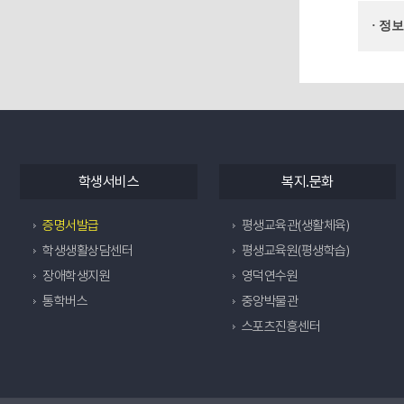
· 정
학생서비스
복지.문화
증명서발급
평생교육관(생활체육)
학생생활상담센터
평생교육원(평생학습)
장애학생지원
영덕연수원
통학버스
중앙박물관
스포츠진흥센터