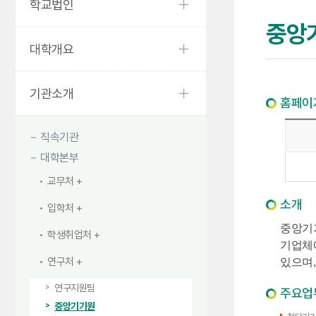
학교법인
중앙
대학개요
기관소개
홈페이
직속기관
대학본부
교무처
소개
입학처
중앙기기
학생취업처
기업체에
연구처
있으며,
연구지원팀
주요업
중앙기기원