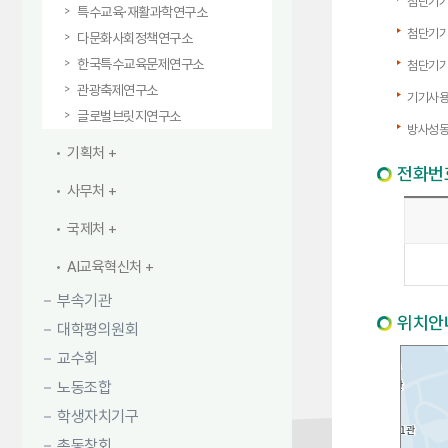
첨단기기
특수교육·재활과학연구소
첨단기기
다문화사회정책연구소
한국특수교육문제연구소
첨단기기
관광축제연구소
기기사용
글로벌브릿지연구소
방사성동
기획처
전화번
사무처
국제처
AI교육혁신처
부속기관
위치안
대학평의원회
교수회
노동조합
학생자치기구
총동창회