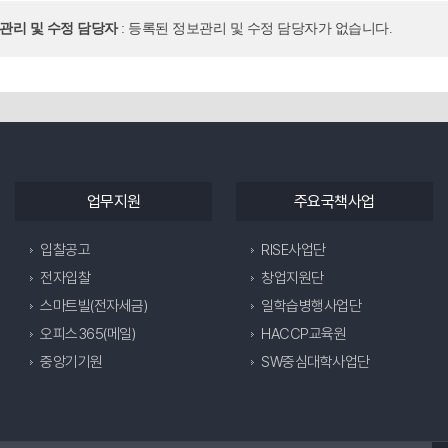
보관리 및 수정 담당자
: 등록된 정보관리 및 수정 담당자가 없습니다.
업무지원
주요국책사업
입찰공고
RISE사업단
전자입찰
창업지원단
스마트빌(전자세금)
일학습병행사업단
오피스365(메일)
HACCP교육원
중앙기기원
SW중심대학사업단