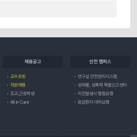
채용공고
안전 캠퍼스
교수초빙
연구실 안전관리시스템
직원채용
성희롱, 성폭력 특별신고센터
조교,근로학생
지진발생시 행동요령
All in Care
응급환자 대처요령