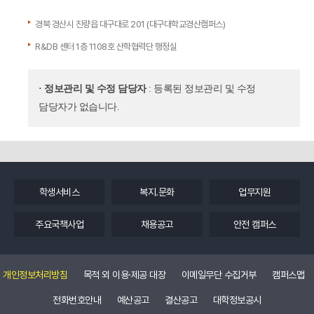
경북 경산시 진량읍 대구대로 201 (대구대학교경산캠퍼스)
R&DB 센터 1층 1108호 산학협력단 행정실
· 정보관리 및 수정 담당자
: 등록된 정보관리 및 수정
담당자가 없습니다.
학생서비스
복지.문화
업무지원
주요국책사업
채용공고
안전 캠퍼스
개인정보처리방침
목적 외 이용·제공 대장
이메일무단 수집거부
캠퍼스맵
전화번호안내
예산공고
결산공고
대학정보공시