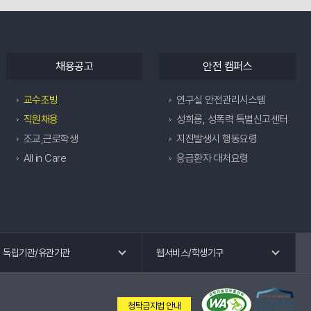
채용공고
안전 캠퍼스
교수초빙
연구실 안전관리시스템
직원채용
성희롱, 성폭력 특별신고센터
조교,근로학생
지진발생시 행동요령
All in Care
응급환자 대처요령
독립기관 바로가기
웹 서비스 바로가기
독립기관/유관기관
웹서비스/학생기구
교수회
공학교육혁신센터
노동조합
국제교류.외국어특강
청탁금지법 안내