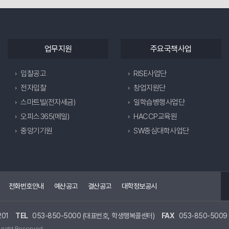
업무지원
주요국책사업
입찰공고
RISE사업단
전자입찰
창업지원단
스마트빌(전자세금)
일학습병행사업단
오피스365(메일)
HACCP교육원
중앙기기원
SW중심대학사업단
전화번호안내
예산공고
결산공고
대학정보공시
01
TEL
053-850-5000 (대표번호, 학생행복콜센터)
FAX
053-850-5009
 right Reserved.