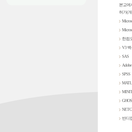
본교에서
허가(개
Micros
Micro
한컴
V3 
SAS
Adob
SPSS
MATL
MINI
GHOS
NETC
반디