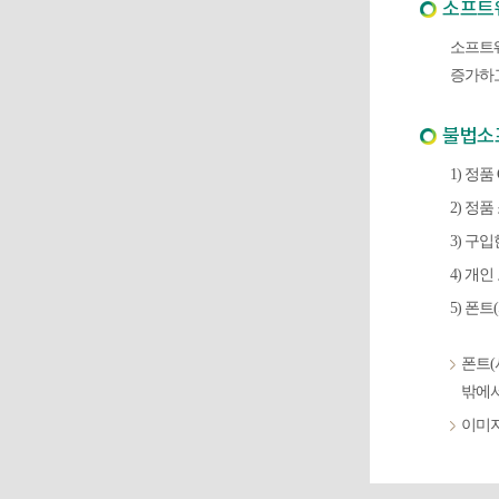
소프트
소프트
증가하고
불법소
1) 정
2) 정
3) 구
4) 개
5) 폰
폰트(
밖에서
이미지