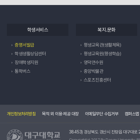
학생서비스
복지.문화
증명서발급
평생교육관(생활체육)
학생생활상담센터
평생교육원(평생학습)
장애학생지원
영덕연수원
통학버스
중앙박물관
스포츠진흥센터
개인정보처리방침
목적 외 이용·제공 대장
이메일무단 수집거부
캠퍼스맵
38453) 경상북도 경산시 진량읍 대구대로 2
Copyright(c) 2017 By Daegu University All