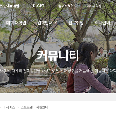
학사안내 매뉴얼
D-GPT
캠퍼스 VR
예비대학생
대학·대학원
입학안내
진로취업
학사안내
커뮤니티
사랑·빛·자유의 건학정신을 바탕으로 발전과 성취를 거듭해 온 아름다운 대
IT서비스
소프트웨어 지원안내