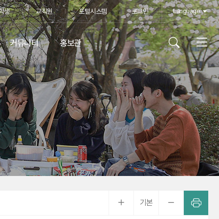
학생
교직원
포털시스템
로그인
Language
커뮤니티
홍보관
학
기본