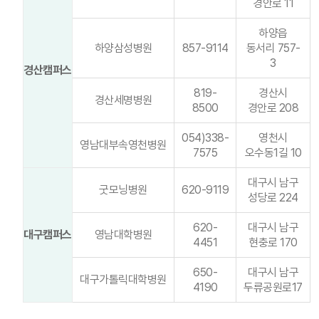
경안로 11
하양읍
하양삼성병원
857-9114
동서리 757-
3
경산캠퍼스
819-
경산시
경산세명병원
8500
경안로 208
054)338-
영천시
영남대부속영천병원
7575
오수동1길 10
대구시 남구
굿모닝병원
620-9119
성당로 224
620-
대구시 남구
대구캠퍼스
영남대학병원
4451
현충로 170
650-
대구시 남구
대구가톨릭대학병원
4190
두류공원로17