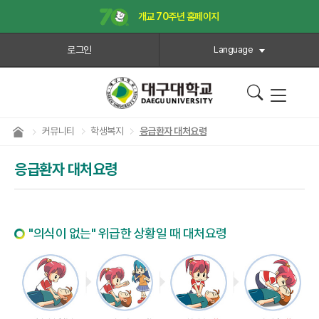
개교 70주년 홈페이지
로그인
Language
커뮤니티
학생복지
응급환자 대처요령
응급환자 대처요령
"의식이 없는" 위급한 상황일 때 대처요령