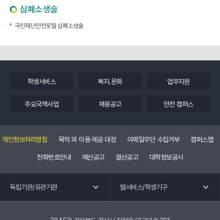
심폐소생술
국민재난안전포털 심폐소생술
학생서비스
복지.문화
업무지원
주요국책사업
채용공고
안전 캠퍼스
개인정보처리방침
목적 외 이용·제공 대장
이메일무단 수집거부
캠퍼스맵
전화번호안내
예산공고
결산공고
대학정보공시
독립기관 바로가기
웹 서비스 바로가기
독립기관/유관기관
웹서비스/학생기구
교수회
공학교육혁신센터
노동조합
국제교류.외국어특강