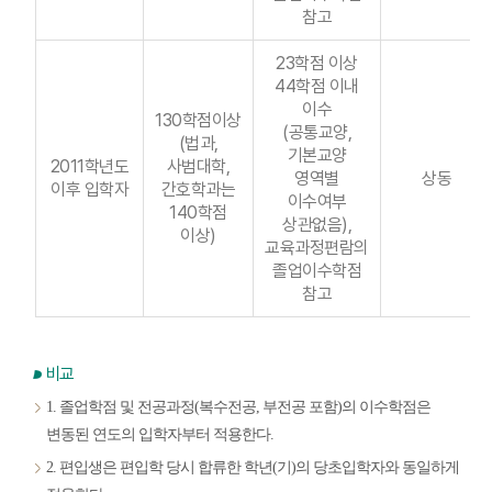
참고
23학점 이상
44학점 이내
이수
130학점이상
(공통교양,
(법과,
기본교양
2011학년도
사범대학,
영역별
상동
이후 입학자
간호학과는
이수여부
140학점
상관없음),
이상)
교육과정편람의
졸업이수학점
참고
비교
1. 졸업학점 및 전공과정(복수전공, 부전공 포함)의 이수학점은
변동된 연도의 입학자부터 적용한다.
2. 편입생은 편입학 당시 합류한 학년(기)의 당초입학자와 동일하게