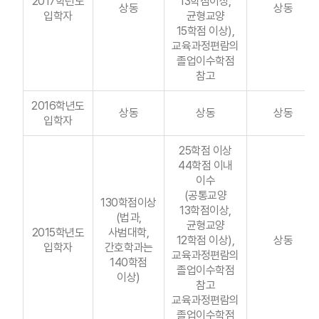
2017학년도
13학점이상,
상동
상동
입학자
균형교양
15학점 이상),
교육과정편람의
졸업이수학점
참고
2016학년도
상동
상동
상동
입학자
25학점 이상
44학점 이내
이수
(공통교양
130학점이상
13학점이상,
(법과,
균형교양
2015학년도
사범대학,
12학점 이상),
상동
입학자
간호학과는
교육과정편람의
140학점
졸업이수학점
이상)
참고
교육과정편람의
졸업이수학점