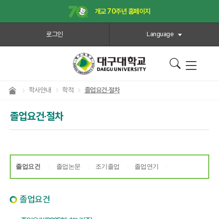
개교 70주년 홈페이지
로그인
Language
학사안내
학적
졸업요건·절차
졸업요건·절차
졸업요건
졸업논문
조기졸업
졸업연기
|
|
|
|
졸업요건