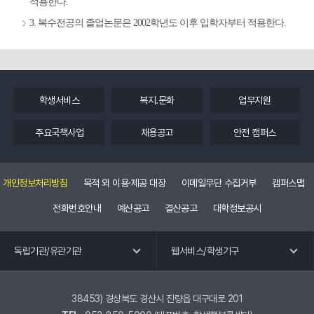
적용한다.
3. 복수전공의 졸업논문은 2002학년도 이후 입학자부터 적용한다.
학생서비스
복지.문화
업무지원
주요국책사업
채용공고
안전 캠퍼스
개인정보처리방침
목적 외 이용·제공 대장
이메일무단 수집거부
캠퍼스맵
전화번호안내
예산공고
결산공고
대학정보공시
독립기관 바로가기
웹 서비스 바로가기
독립기관/유관기관
웹서비스/학생기구
교수회
공학교육혁신센터
노동조합
국제교류.외국어특강
38453) 경상북도 경산시 진량읍 대구대로 201