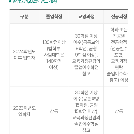
졸업요건(2025학년도 기준)
구분
졸업학점
교양과정
전공과정
학과 또는
30학점 이상
전공별
130학점이상
이수(공통교양
전공학점
(법학부,
9학점, 균형
(전공필수
2024학년도
사범대학은
9학점 이상),
포함,
이후 입학자
140학점
교육과정편람의
교육과정
이상)
졸업이수학점
편람
참고
졸업이수학점
참고) 이상
30학점 이상
이수(공통교양
15학점, 균형
2023학년도
상동
15학점 이상),
상동
입학자
교육과정편람의
졸업이수학점
참고