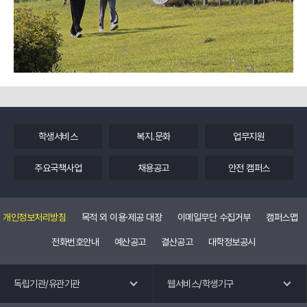
학생서비스
복지.문화
업무지원
주요국책사업
채용공고
안전 캠퍼스
개인정보처리방침
목적 외 이용·제공 대장
이메일무단 수집거부
캠퍼스맵
전화번호안내
예산공고
결산공고
대학정보공시
독립기관 바로가기
웹 서비스 바로가기
독립기관/유관기관
웹서비스/학생기구
교수회
공학교육혁신센터